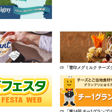
「雪印メグミルク チーズ
「第14回 チー1グランプ