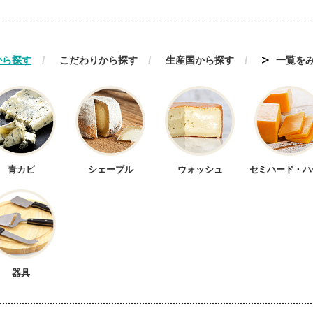
から探す
こだわりから探す
生産国から探す
一覧を
リア
オーストラリア
オランダ
マーク
ドイツ
ニュージー
他の国
青カビ
シェーブル
ウォッシュ
セミハード・ハ
器具