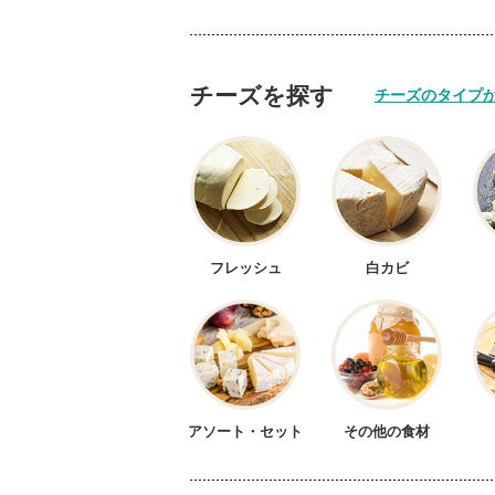
チーズを探す
チーズのタイプ
ハラール
アメリカ
国産
イタ
スペイン
デン
日本
その
フレッシュ
白カビ
アソート・セット
その他の食材