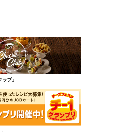
クラブ」
リ」